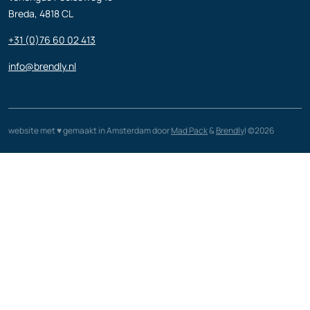
Breda, 4818 CL
+31 (0)76 60 02 413
info@brendly.nl
website met ♥️ gemaakt in Amsterdam door
Mad Pack
&
Brendly
| ©2026