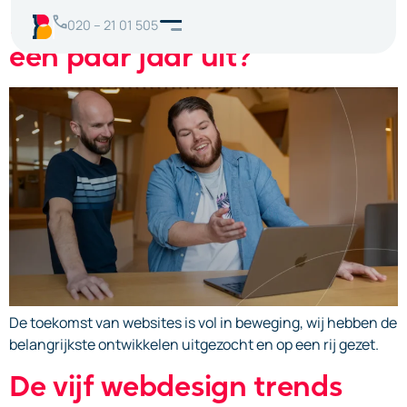
Hoe zien websites erover
020 – 21 01 505
een paar jaar uit?
De toekomst van websites is vol in beweging, wij hebben de
belangrijkste ontwikkelen uitgezocht en op een rij gezet.
De vijf webdesign trends