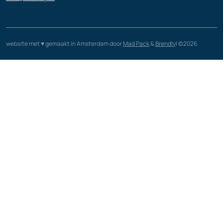
website met ♥️ gemaakt in Amsterdam door
Mad Pack
&
Brendly
| ©2026